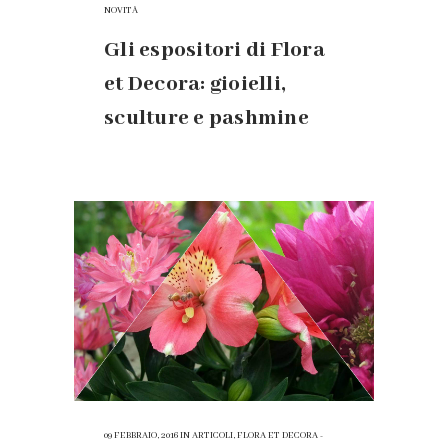
NOVITÀ
Gli espositori di Flora
et Decora: gioielli,
sculture e pashmine
09 FEBBRAIO, 2016
IN
ARTICOLI
,
FLORA ET DECORA -