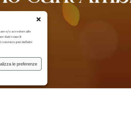
zare e/o accedere alle
are dati come il
l consenso può influire
alizza le preferenze