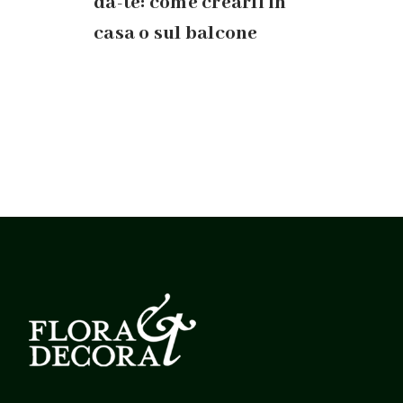
da-te: come crearli in
casa o sul balcone