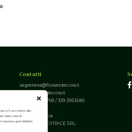
la
Contatti
S
segreteria@floraetdecora.it
info@floraetdecora.it
tel. 346 0168769 / 339 3953585
zare e/o accedere alle
Ufficio Stampa:
are dati come il
l consenso può influire
PRADIVIO EDITRICE SRL